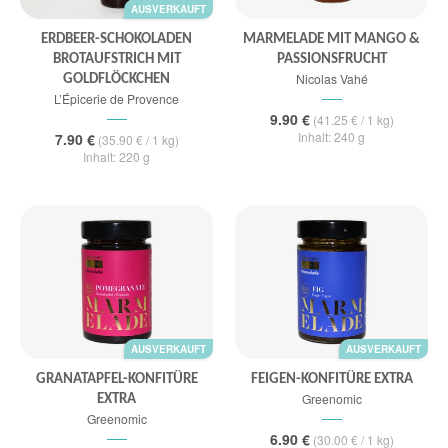
AUSVERKAUFT
ERDBEER-SCHOKOLADEN
MARMELADE MIT MANGO &
BROTAUFSTRICH MIT
PASSIONSFRUCHT
Nicolas Vahé
GOLDFLÖCKCHEN
L’Épicerie de Provence
9.90 €
(41.25 € / 1 kg)
Inhalt: 240 g
7.90 €
(35.90 € / 1 kg)
Inhalt: 220 g
AUSVERKAUFT
AUSVERKAUFT
GRANATAPFEL-KONFITÜRE
FEIGEN-KONFITÜRE EXTRA
Greenomic
EXTRA
Greenomic
6.90 €
(30.00 € / 1 kg)