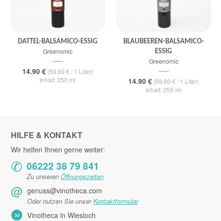
DATTEL-BALSAMICO-ESSIG
BLAUBEEREN-BALSAMICO-
Greenomic
ESSIG
Greenomic
14.90 €
(59.60 € / 1 Liter)
Inhalt: 250 ml
14.90 €
(59.60 € / 1 Liter)
Inhalt: 250 ml
HILFE & KONTAKT
Wir helfen Ihnen gerne weiter:
✆
06222 38 79 841
Zu unseren
Öffnungszeiten
@
genuss@vinotheca.com
Oder nutzen Sie unser
Kontaktformular
»
Vinotheca in Wiesloch