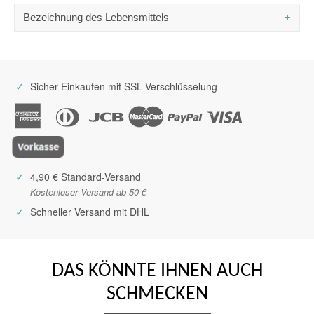
Eiweiß
0,3 g
L´épicerie de Provence
Bezeichnung des Lebensmittels
Z.E. de Signes
Salz
0,01 g
BP 704
Essig mit Mango-Fruchtfleisch
83030 Toulon cedex 9
Frankreich
✓
Sicher Einkaufen mit SSL Verschlüsselung
✓
4,90 € Standard-Versand
Kostenloser Versand ab 50 €
✓
Schneller Versand mit DHL
DAS KÖNNTE IHNEN AUCH
SCHMECKEN