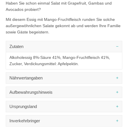
Haben Sie schon einmal Salat mit Grapefruit, Gambas und
Avocados probiert?
Mit diesem Essig mit Mango-Fruchtfleisch runden Sie solche
außergewöhnlichen Salate gekonnt ab und werden Ihre Familie
sowie Gäste begeistern.
Zutaten
Alkoholessig 8%-Säure 41%, Mango-Fruchtfleisch 41%,
Zucker, Verdickungsmittel: Apfelpektin.
Nährwertangaben
DURCHSCHNITTLICHE NÄHRWERTE
PRO 100 ML
Aufbewahrungshinweis
Brennwert
387 kJ / 91 kcal
Gut verschlossen und kühl aufbewahren.
Fett
0,10 g
Ursprungsland
- davon gesättigte Fettsäuren
0,02 g
Frankreich
Kohlenhydrate
19,9 g
Inverkehrbringer
- davon Zucker
19,7 g