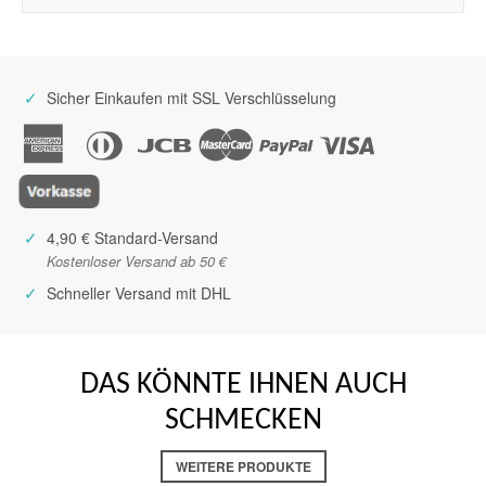
Eiweiß
0,00
Kornblumenweg 8
73730 Esslingen
Salz
5 mg
Balsamico-Essig mit Feigenaroma
Deutschland
✓
Sicher Einkaufen mit SSL Verschlüsselung
✓
4,90 € Standard-Versand
Kostenloser Versand ab 50 €
✓
Schneller Versand mit DHL
DAS KÖNNTE IHNEN AUCH
SCHMECKEN
WEITERE PRODUKTE