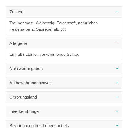
Zutaten
Traubenmost, Weinessig, Feigensaft, natürliches
Feigenaroma. Säuregehalt: 5%
Allergene
Enthält natürlich vorkommende Sulfite.
Nährwertangaben
DURCHSCHNITTLICHE NÄHRWERTE
PRO 100 G
Aufbewahrungshinweis
1152 kJ /
Brennwert
270 kcal
Nach dem Öffnen kühl aufbewahren.
Ursprungsland
Fett
0,00 g
- davon gesättigte Fettsäuren
0,00 g
Italien
Inverkehrbringer
Kohlenhydrate
62,70 g
- davon Zucker
62,70 g
Greenomic Delikatessen
Bezeichnung des Lebensmittels