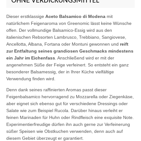
OHNE VERDICKUNGSMITTEL
Dieser erstklassige
Aceto Balsamico di Modena
mit
natürlichem Feigenaroma von Greenomic lässt keine Wünsche
offen. Der vollmundige Balsamico-Essig wird aus den
italienischen Rebsorten Lambrusco, Trebbiano, Sangiovese,
Ancellotta, Albana, Fortana oder Montuni gewonnen und
reift
zur Entfaltung seines grandiosen Geschmacks mindestens
ein Jahr im Eichenfass
. Anschließend wird er mit der
angenehmen Süße der Feige verfeinert. So entsteht ein ganz
besonderer Balsamessig, der in Ihrer Küche vielfältige
Verwendung finden wird.
Denn dank seines raffinierten Aromas passt dieser
Feigenbalsamico hervorragend zu Mozzarella oder Ziegenkäse,
aber eignet sich ebenso gut für verschiedene Dressings oder
Salate wie zum Beispiel Rucola. Darüber hinaus verleiht er
feinen Marinaden für Huhn oder Rindfleisch eine exquisite Note.
Experimentierfreudige dürfen ihn auch gerne zur Verfeinerung
süßer Speisen wie Obstkuchen verwenden, denn auch auf
diesem Gebiet überzeugt er garantiert.