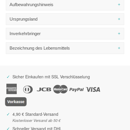
DURCHSCHNITTLICHE NÄHRWERTE
PRO 100 G
Aufbewahrungshinweis
Brennwert
8 kJ / 2 kcal
Trocken lagern.
Fett
0 g
Ursprungsland
- davon gesättigte Fettsäuren
0 g
Frankreich
Kohlenhydrate
0 g
Inverkehrbringer
- davon Zucker
0 g
Eiweiß
0,1 g
Quai Sud
Bezeichnung des Lebensmittels
ZE de Signes, BP 704
Salz
80,10 g
83030 Toulon Cedex 9
Salz mit Safranfäden
Frankreich
✓
Sicher Einkaufen mit SSL Verschlüsselung
✓
4,90 € Standard-Versand
Kostenloser Versand ab 50 €
✓
Schneller Versand mit DHL