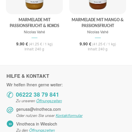
MARMELADE MIT
MARMELADE MIT MANGO &
PASSIONSFRUCHT & KOKOS
PASSIONSFRUCHT
Nicolas Vahé
Nicolas Vahé
9.90 €
9.90 €
(41.25 € / 1 kg)
(41.25 € / 1 kg)
Inhalt: 240 g
Inhalt: 240 g
HILFE & KONTAKT
Wir helfen Ihnen gerne weiter:
✆
06222 38 79 841
Zu unseren
Öffnungszeiten
@
genuss@vinotheca.com
Oder nutzen Sie unser
Kontaktformular
»
Vinotheca in Wiesloch
Zu den
Öffnungszeiten