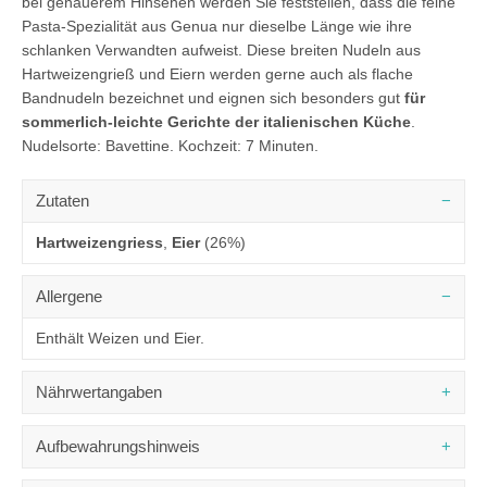
bei genauerem Hinsehen werden Sie feststellen, dass die feine
Pasta-Spezialität aus Genua nur dieselbe Länge wie ihre
schlanken Verwandten aufweist. Diese breiten Nudeln aus
Hartweizengrieß und Eiern werden gerne auch als flache
Bandnudeln bezeichnet und eignen sich besonders gut
für
sommerlich-leichte Gerichte der italienischen Küche
.
Nudelsorte: Bavettine. Kochzeit: 7 Minuten.
Zutaten
Hartweizengriess
,
Eier
(26%)
Allergene
Enthält Weizen und Eier.
Nährwertangaben
DURCHSCHNITTLICHE NÄHRWERTE
PRO 100 G
Aufbewahrungshinweis
1541 kJ /
Brennwert
364 kcal