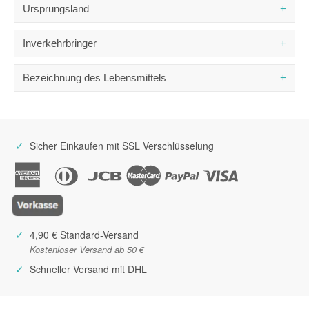
Kühl und trocken aufbewahren.
Ursprungsland
Fett
4,0 g
- davon gesättigte Fettsäuren
1,5 g
Italien
Inverkehrbringer
Kohlenhydrate
68,5 g
- davon Zucker
2,2 g
Pasta All´Uovo Papi snc
Bezeichnung des Lebensmittels
Ballaststoffe
2,9 g
Via interpoderale 238
00040 Monte Compatri (RM)
Eiweiß
14,2 g
Eiernudeln
Italien
Salz
0,12 g
✓
Sicher Einkaufen mit SSL Verschlüsselung
✓
4,90 € Standard-Versand
Kostenloser Versand ab 50 €
✓
Schneller Versand mit DHL