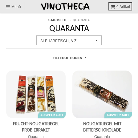
Menü
0
Artikel
STARTSEITE
›
QUARANTA
QUARANTA
FILTEROPTIONEN
AUSVERKAUFT
AUSVERKAUFT
FRUCHT-NOUGATRIEGEL
NOUGATRIEGEL MIT
PROBIERPAKET
BITTERSCHOKOLADE
Quaranta
Quaranta