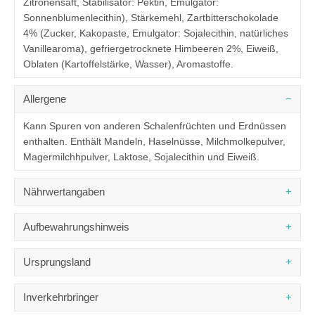
Zitronensaft, Stabilisator: Pektin, Emulgator:
Sonnenblumenlecithin), Stärkemehl, Zartbitterschokolade
4% (Zucker, Kakopaste, Emulgator: Sojalecithin, natürliches
Vanillearoma), gefriergetrocknete Himbeeren 2%, Eiweiß,
Oblaten (Kartoffelstärke, Wasser), Aromastoffe.
Allergene
Kann Spuren von anderen Schalenfrüchten und Erdnüssen
enthalten. Enthält Mandeln, Haselnüsse, Milchmolkepulver,
Magermilchhpulver, Laktose, Sojalecithin und Eiweiß.
Nährwertangaben
DURCHSCHNITTLICHE NÄHRWERTE
PRO 100 G
Aufbewahrungshinweis
1888 kJ /
Brennwert
449 kcal
Kühl und trocken aufbewahren.
Ursprungsland
Fett
16,6 g
- davon gesättigte Fettsäuren
4,5 g
Italien
Inverkehrbringer
Kohlenhydrate
67,4 g