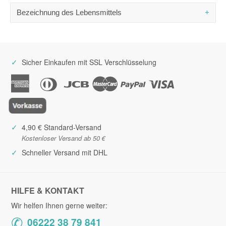
- davon Zucker
59,8 g
Industria Dolciaria Quaranta S.r.l.
Bezeichnung des Lebensmittels
Eiweiß
6,1 g
via L. da Vinci 247
24043 Caravaggio (Bg)
Salz
0,08 g
Nougatriegel mit Himbeeren und Zartbitterschokolade
Italien
✓
Sicher Einkaufen mit SSL Verschlüsselung
✓
4,90 € Standard-Versand
Kostenloser Versand ab 50 €
✓
Schneller Versand mit DHL
HILFE & KONTAKT
Wir helfen Ihnen gerne weiter:
✆
06222 38 79 841