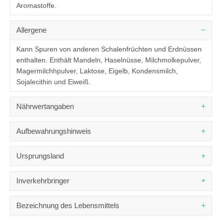
Aromastoffe.
Allergene
Kann Spuren von anderen Schalenfrüchten und Erdnüssen
enthalten. Enthält Mandeln, Haselnüsse, Milchmolkepulver,
Magermilchhpulver, Laktose, Eigelb, Kondensmilch,
Sojalecithin und Eiweiß.
Nährwertangaben
DURCHSCHNITTLICHE NÄHRWERTE
PRO 100 G
Aufbewahrungshinweis
1871 kJ /
Brennwert
446 kcal
Kühl und trocken aufbewahren.
Ursprungsland
Fett
17,2 g
- davon gesättigte Fettsäuren
4,9 g
Italien
Inverkehrbringer
Kohlenhydrate
63,7 g
- davon Zucker
55,5 g
Industria Dolciaria Quaranta S.r.l.
Bezeichnung des Lebensmittels
Eiweiß
7,1 g
via L. da Vinci 247
24043 Caravaggio (Bg)