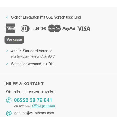
Salz
0,09 g
Nougatriegel mit Tiramisu-Geschmack
Italien
✓
Sicher Einkaufen mit SSL Verschlüsselung
✓
4,90 € Standard-Versand
Kostenloser Versand ab 50 €
✓
Schneller Versand mit DHL
HILFE & KONTAKT
Wir helfen Ihnen gerne weiter:
✆
06222 38 79 841
Zu unseren
Öffnungszeiten
@
genuss@vinotheca.com